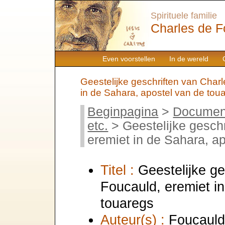
Spirituele familie
Charles de F
Even voorstellen
In de wereld
Geestelijke geschriften van Char
in de Sahara, apostel van de tou
Beginpagina
>
Documen
etc.
> Geestelijke geschr
eremiet in de Sahara, a
Titel :
Geestelijke ge
Foucauld, eremiet i
touaregs
Auteur(s) :
Foucauld