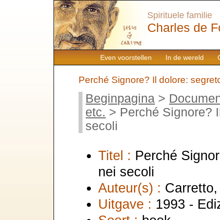
Spirituele familie
Charles de F
Even voorstellen
In de wereld
Perché Signore? Il dolore: segret
Beginpagina
>
Documen
etc.
> Perché Signore? Il
secoli
Titel :
Perché Signor
nei secoli
Auteur(s) :
Carretto,
Uitgave :
1993 - Edi