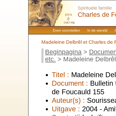
Spirituele familie
Charles de F
Even voorstellen
In de wereld
Madeleine Delbrêl et Charles de F
Beginpagina
>
Documen
etc.
> Madeleine Delbrêl 
Titel :
Madeleine Delb
Document :
Bulletin
de Foucauld 155
Auteur(s) :
Sourissea
Uitgave :
2004 - Ami