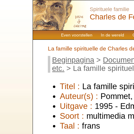
Spirituele familie
Charles de F
Even voorstellen
In de wereld
La famille spirituelle de Charles 
Beginpagina
>
Documen
etc.
> La famille spiritu
Titel :
La famille spi
Auteur(s) :
Pommet, 
Uitgave :
1995 - E
Soort :
multimedia 
Taal :
frans