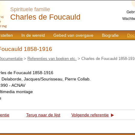
Spirituele familie
Gebr
Charles de Foucauld
Wachtw
stellen
In de wereld
Gebed van overgave
Biografie
Doc
Foucauld 1858-1916
Documentatie
>
Referenties van boeken etc.
> Charles de Foucauld 1858-191
rles de Foucauld 1858-1916
:
Delaborde, Jacques/Sourisseau, Pierre Collab.
1990 - ACNAV
ltimedia montage
s
rentie
Terug naar de lijst
Volgende referentie