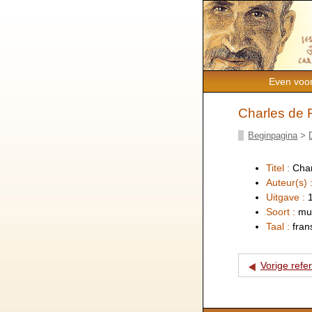
Even voor
Charles de 
Beginpagina
>
Titel :
Cha
Auteur(s) 
Uitgave :
Soort :
mu
Taal :
fran
Vorige refe