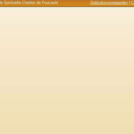
e Spirituelle Charles de Foucauld
Gebruiksvoorwaarden
|
C