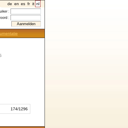
de
en
es
fr
it
nl
uiker :
oord :
umentatie
6
174/1296