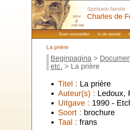
Spirituele familie
Charles de F
Even voorstellen
In de wereld
La prière
Beginpagina
>
Documen
etc.
> La prière
Titel :
La prière
Auteur(s) :
Ledoux, 
Uitgave :
1990 - Et
Soort :
brochure
Taal :
frans