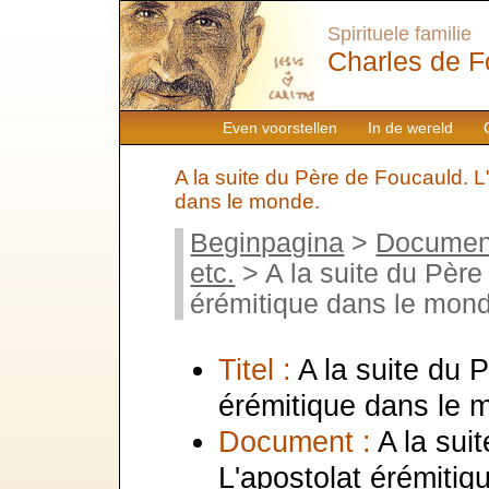
Spirituele familie
Charles de F
Even voorstellen
In de wereld
A la suite du Père de Foucauld. L
dans le monde.
Beginpagina
>
Documen
etc.
> A la suite du Père
érémitique dans le mon
Titel :
A la suite du 
érémitique dans le 
Document :
A la sui
L'apostolat érémiti