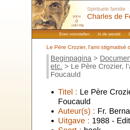
Spirituele familie
Charles de F
Even voorstellen
In de wereld
Le Père Crozier, l'ami stigmatisé
Beginpagina
>
Documen
etc.
> Le Père Crozier, l
Foucauld
Titel :
Le Père Crozie
Foucauld
Auteur(s) :
Fr. Berna
Uitgave :
1988 - Edi