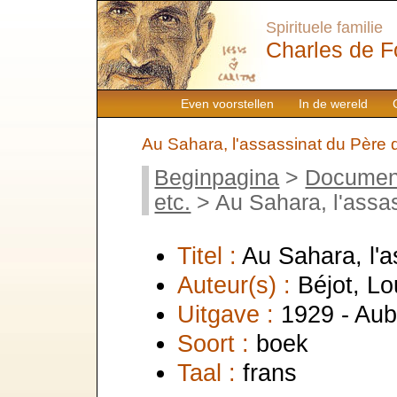
Spirituele familie
Charles de F
Even voorstellen
In de wereld
Au Sahara, l'assassinat du Père
Beginpagina
>
Documen
etc.
> Au Sahara, l'assa
Titel :
Au Sahara, l'
Auteur(s) :
Béjot, Lo
Uitgave :
1929 - Aub
Soort :
boek
Taal :
frans