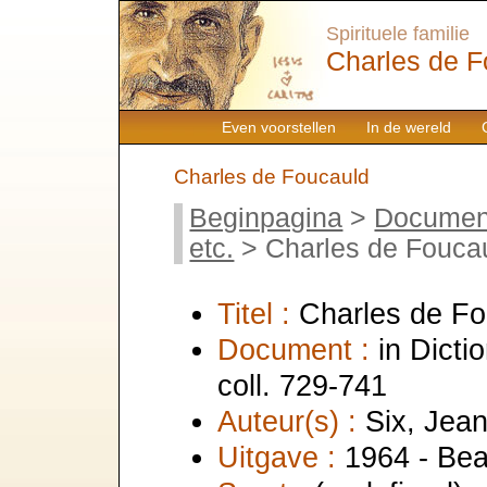
Spirituele familie
Charles de F
Even voorstellen
In de wereld
Charles de Foucauld
Beginpagina
>
Documen
etc.
> Charles de Fouca
Titel :
Charles de Fo
Document :
in Dicti
coll. 729-741
Auteur(s) :
Six, Jea
Uitgave :
1964 - Be