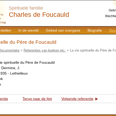
Spirituele familie
Gebr
Charles de Foucauld
Wachtw
stellen
In de wereld
Gebed van overgave
Biografie
Doc
tuelle du Père de Foucauld
Documentatie
>
Referenties van boeken etc.
> La vie spirituelle du Père de F
ie spirituelle du Père de Foucauld
:
Dermine, J.
1935 - Lethielleux
ek
s
rentie
Terug naar de lijst
Volgende referentie