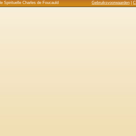
e Spirituelle Charles de Foucauld
Gebruiksvoorwaarden
|
C