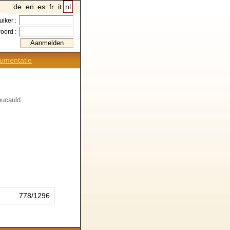
de
en
es
fr
it
nl
uiker :
oord :
umentatie
oucauld
778/1296