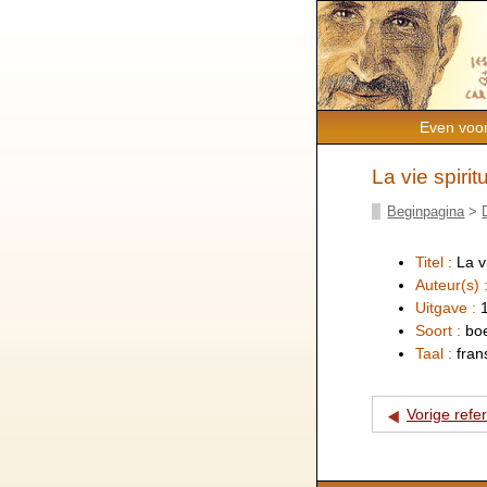
Even voor
La vie spiri
Beginpagina
>
Titel :
La v
Auteur(s) 
Uitgave :
Soort :
bo
Taal :
fran
Vorige refe