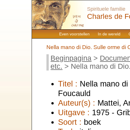
Spirituele familie
Charles de F
Even voorstellen
In de wereld
Nella mano di Dio. Sulle orme di
Beginpagina
>
Documen
etc.
> Nella mano di Dio.
Titel :
Nella mano di 
Foucauld
Auteur(s) :
Mattei, 
Uitgave :
1975 - Gri
Soort :
boek