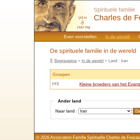
Spirituele familie
Charles de F
Even voorstellen
In de wereld
De spirituele familie in de wereld
Beginpagina
>
In de wereld
> Land : Iran
Groepen :
Kleine broeders van het Evang
PFE
Ander land
Naar land :
© 2026 Association Famille Spirituelle Charles de Foucau