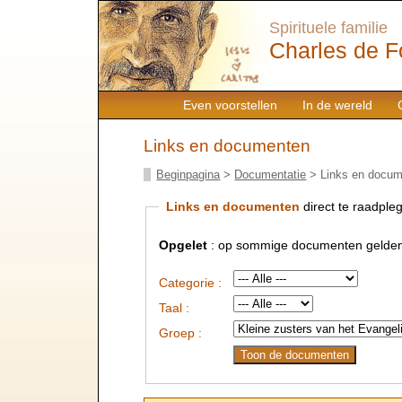
Spirituele familie
Charles de F
Even voorstellen
In de wereld
Links en documenten
Beginpagina
>
Documentatie
> Links en docu
Links en documenten
direct te raadpleg
Opgelet
: op sommige documenten gelden
Categorie :
Taal :
Groep :