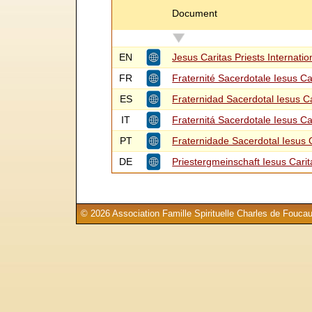
Document
EN
Jesus Caritas Priests Internatio
FR
Fraternité Sacerdotale Iesus C
ES
Fraternidad Sacerdotal Iesus C
IT
Fraternitá Sacerdotale Iesus C
PT
Fraternidade Sacerdotal Iesus 
DE
Priestergmeinschaft Iesus Cari
© 2026 Association Famille Spirituelle Charles de Foucau