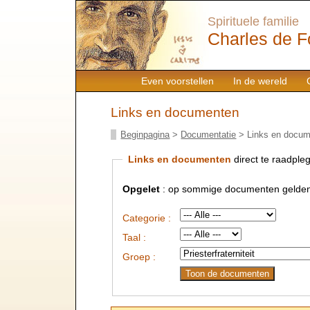
Spirituele familie
Charles de F
Even voorstellen
In de wereld
Links en documenten
Beginpagina
>
Documentatie
> Links en docu
Links en documenten
direct te raadpleg
Opgelet
: op sommige documenten gelden
Categorie :
Taal :
Groep :