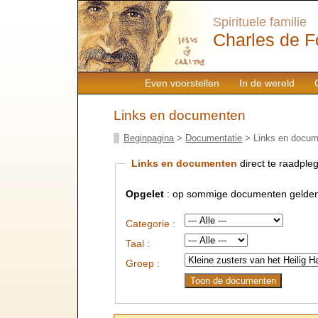
Spirituele familie
Charles de F
Even voorstellen
In de wereld
Links en documenten
Beginpagina
>
Documentatie
> Links en docu
Links en documenten
direct te raadpleg
Opgelet
: op sommige documenten gelden
Categorie :
Taal :
Groep :