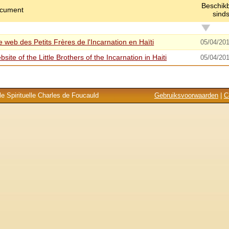
Beschik
cument
sind
e web des Petits Frères de l'Incarnation en Haïti
05/04/20
site of the Little Brothers of the Incarnation in Haiti
05/04/20
e Spirituelle Charles de Foucauld
Gebruiksvoorwaarden
|
C