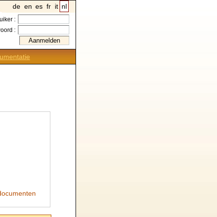
de
en
es
fr
it
nl
uiker :
oord :
umentatie
ocumenten