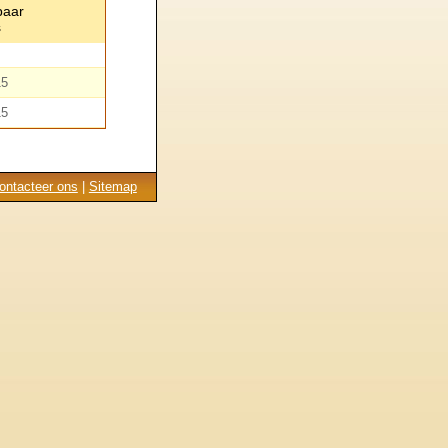
baar
s
15
15
ontacteer ons
|
Sitemap