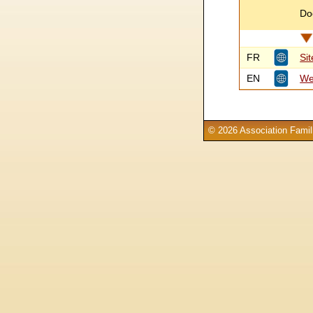
Do
FR
Sit
EN
Web
© 2026 Association Famill