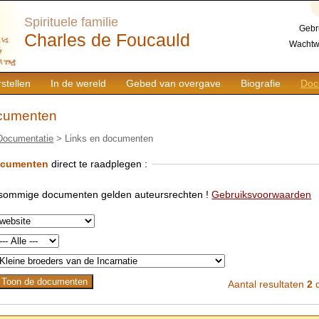
Spirituele familie
Gebr
Charles de Foucauld
Wachtw
stellen
In de wereld
Gebed van overgave
Biografie
Doc
ocumenten
Documentatie
> Links en documenten
ocumenten
direct te raadplegen :
 sommige documenten gelden auteursrechten !
Gebruiksvoorwaarden
Aantal resultaten
2
d