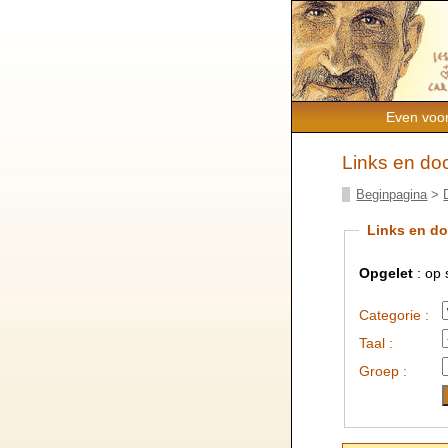
Even voor
Links en d
Beginpagina
>
Links en d
Opgelet
: op
Categorie :
Taal :
Groep :