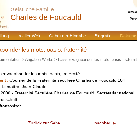
Geistliche Familie
Anwe
Charles de Foucauld
Pass
llung
In aller Welt
Gebet der Hingabe
Biografie
Dokumen
bonder les mots, oasis, fraternité
kumentation
>
Angaben Werke
> Laisser vagabonder les mots, oasis, fraterni
ser vagabonder les mots, oasis, fraternité
ent :
Courrier de la Fraternité séculière Charles de Foucauld 104
:
Lemaître, Jean-Claude
:
2000 - Fraternité Séculière Charles de Foucauld. Secrétariat national
zeitschrift
französisch
Zurück zur Seite
nachher