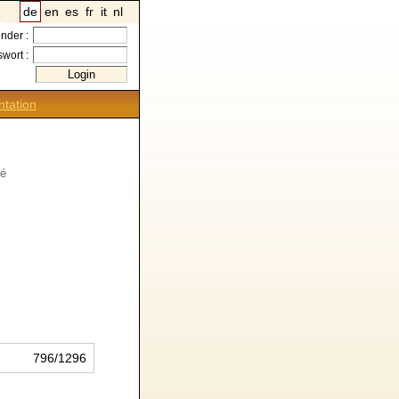
de
en
es
fr
it
nl
nder :
wort :
tation
té
796/1296