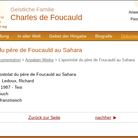
Geistliche Familie
Anwe
Charles de Foucauld
Pass
llung
In aller Welt
Gebet der Hingabe
Biografie
Dokumen
 du père de Foucauld au Sahara
kumentation
>
Angaben Werke
> L'apostolat du père de Foucauld au Sahara
ostolat du père de Foucauld au Sahara
:
Ledoux, Richard
:
1987 - Tesi
buch
französisch
Zurück zur Seite
nachher