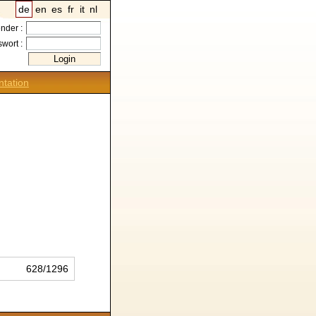
de
en
es
fr
it
nl
nder :
wort :
tation
628/1296