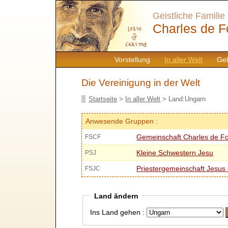
Geistliche Familie
Charles de F
Vorstellung
In aller Welt
Geb
Die Vereinigung in der Welt
Startseite
>
In aller Welt
> Land:Ungarn
Anwesende Gruppen :
Gemeinschaft Charles de F
FSCF
Kleine Schwestern Jesu
PSJ
Priestergemeinschaft Jesus 
FSJC
Land ändern
Ins Land gehen :