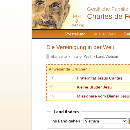
Geistliche Familie
Charles de F
Vorstellung
In aller Welt
Geb
Die Vereinigung in der Welt
Startseite
>
In aller Welt
> Land:Vietnam
Anwesende Gruppen :
Fraternität Jesus Caritas
FJC
Kleine Brüder Jesu
PFJ
Missionare vom Diener Jesu
IFS
Land ändern
Ins Land gehen :