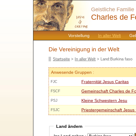
Geistliche Familie
Charles de F
Vorstellung
In aller Welt
Geb
Die Vereinigung in der Welt
Startseite
>
In aller Welt
> Land:Burkina faso
Anwesende Gruppen :
Fraternität Jesus Caritas
FJC
Gemeinschaft Charles de F
FSCF
Kleine Schwestern Jesu
PSJ
Priestergemeinschaft Jesus 
FSJC
Land ändern
Ins Land gehen :