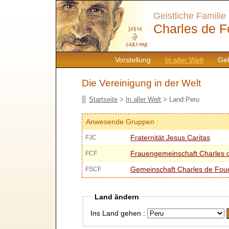
Geistliche Familie
Charles de F
Vorstellung
In aller Welt
Geb
Die Vereinigung in der Welt
Startseite
>
In aller Welt
> Land:Peru
Anwesende Gruppen :
Fraternität Jesus Caritas
FJC
Frauengemeinschaft Charles 
FCF
Gemeinschaft Charles de Fou
FSCF
Land ändern
Ins Land gehen :