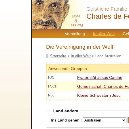
Geistliche Familie
Charles de F
Vorstellung
In aller Welt
Geb
Die Vereinigung in der Welt
Startseite
>
In aller Welt
> Land:Australien
Anwesende Gruppen :
Fraternität Jesus Caritas
FJC
Gemeinschaft Charles de F
FSCF
Kleine Schwestern Jesu
PSJ
Land ändern
Ins Land gehen :