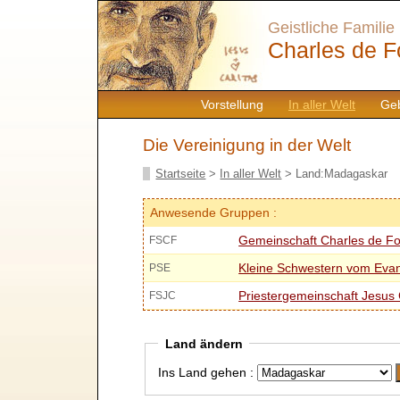
Geistliche Familie
Charles de F
Vorstellung
In aller Welt
Geb
Die Vereinigung in der Welt
Startseite
>
In aller Welt
> Land:Madagaskar
Anwesende Gruppen :
Gemeinschaft Charles de F
FSCF
Kleine Schwestern vom Eva
PSE
Priestergemeinschaft Jesus 
FSJC
Land ändern
Ins Land gehen :