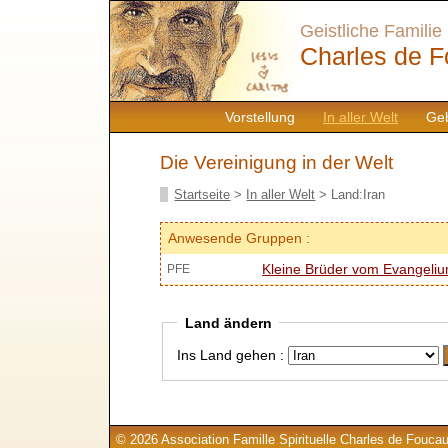
Geistliche Familie
Charles de F
Vorstellung
In aller Welt
Geb
Die Vereinigung in der Welt
Startseite
>
In aller Welt
> Land:Iran
Anwesende Gruppen :
Kleine Brüder vom Evangeli
PFE
Land ändern
Ins Land gehen :
© 2026 Association Famille Spirituelle Charles de Foucau