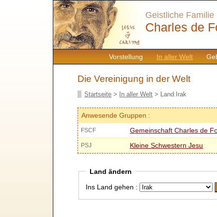
Geistliche Familie
Charles de F
Vorstellung
In aller Welt
Geb
Die Vereinigung in der Welt
Startseite
>
In aller Welt
> Land:Irak
Anwesende Gruppen :
Gemeinschaft Charles de F
FSCF
Kleine Schwestern Jesu
PSJ
Land ändern
Ins Land gehen :