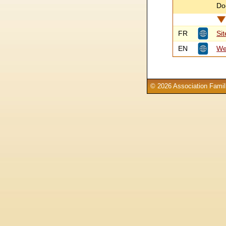
Do
FR
Si
EN
Web
© 2026 Association Famill