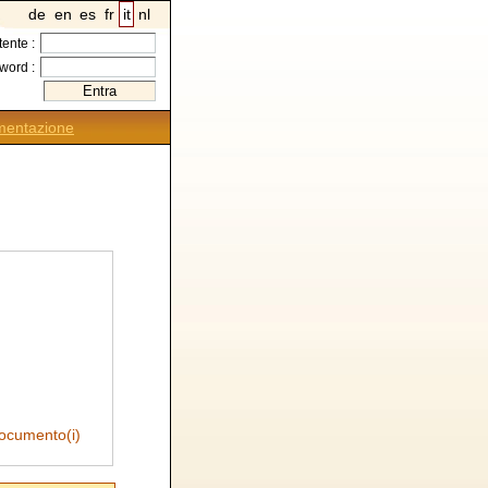
de
en
es
fr
it
nl
tente :
word :
entazione
ocumento(i)