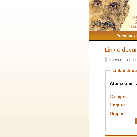
Presentaz
Link e docu
Benvenuto
>
D
Link e doc
Attenzione
: 
Categoria :
Lingua :
Gruppo :