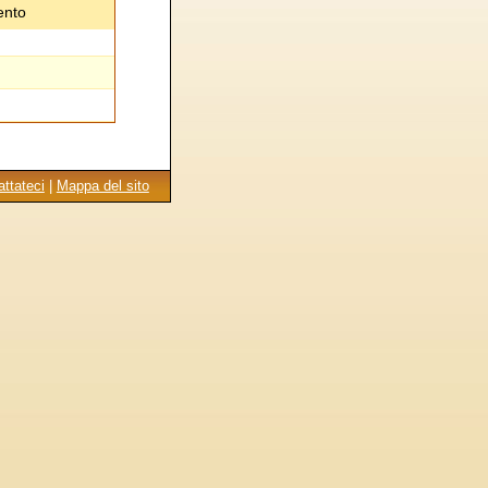
ento
ttateci
|
Mappa del sito