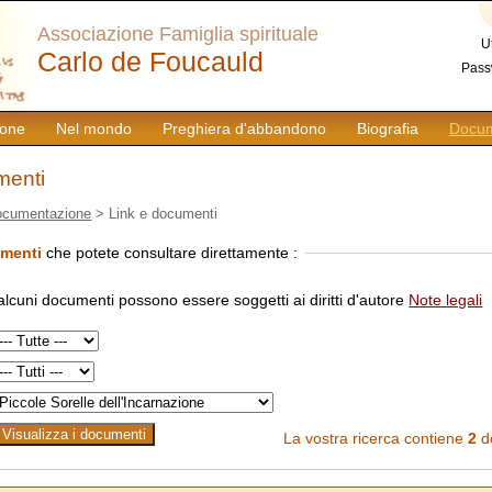
Associazione Famiglia spirituale
U
Carlo de Foucauld
Pass
ione
Nel mondo
Preghiera d'abbandono
Biografia
Docum
menti
ocumentazione
> Link e documenti
umenti
che potete consultare direttamente :
alcuni documenti possono essere soggetti ai diritti d'autore
Note legali
La vostra ricerca contiene
2
d