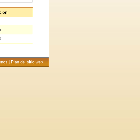
ción
5
5
enos
|
Plan del sitio web