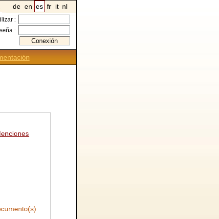
de
en
es
fr
it
nl
ilizar :
seña :
entación
enciones
cumento(s)