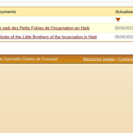
cumento
Actualisa
e web des Petits Frères de l'Incarnation en Haïti
05/04/201
site of the Little Brothers of the Incarnation in Haiti
05/04/201
e Spirituelle Charles de Foucauld
Menciones legales
|
Contáct