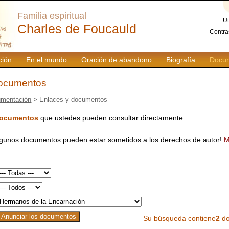
Familia espiritual
Ut
Charles de Foucauld
Contra
ción
En el mundo
Oración de abandono
Biografía
Docum
documentos
mentación
> Enlaces y documentos
documentos
que ustedes pueden consultar directamente :
lgunos documentos pueden estar sometidos a los derechos de autor!
M
Su búsqueda contiene
2
do