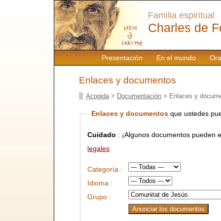
Familia espiritual
Charles de F
Presentación
En el mundo
Ora
Enlaces y documentos
Acogida
>
Documentación
> Enlaces y docum
Enlaces y documentos
que ustedes pue
Cuidado
: ¡Algunos documentos pueden es
legales
Categoría :
Idioma :
Grupo :