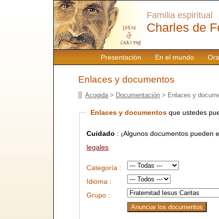
Familia espiritual
Charles de F
Presentación
En el mundo
Ora
Enlaces y documentos
Acogida
>
Documentación
> Enlaces y docum
Enlaces y documentos
que ustedes pue
Cuidado
: ¡Algunos documentos pueden es
legales
Categoría :
Idioma :
Grupo :