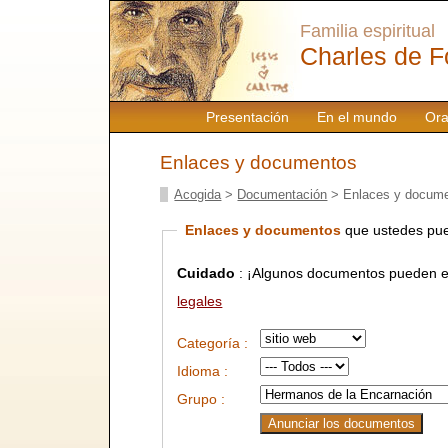
Familia espiritual
Charles de F
Presentación
En el mundo
Ora
Enlaces y documentos
Acogida
>
Documentación
> Enlaces y docum
Enlaces y documentos
que ustedes pue
Cuidado
: ¡Algunos documentos pueden es
legales
Categoría :
Idioma :
Grupo :