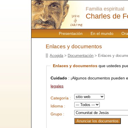
Familia espiritual
Charles de F
Presentación
En el mundo
Ora
Enlaces y documentos
Acogida
>
Documentación
> Enlaces y docum
Enlaces y documentos
que ustedes pue
Cuidado
: ¡Algunos documentos pueden es
legales
Categoría :
Idioma :
Grupo :