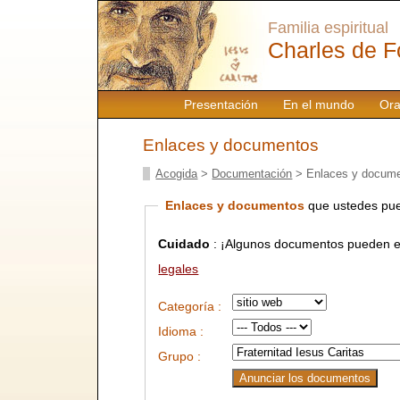
Familia espiritual
Charles de F
Presentación
En el mundo
Ora
Enlaces y documentos
Acogida
>
Documentación
> Enlaces y docum
Enlaces y documentos
que ustedes pue
Cuidado
: ¡Algunos documentos pueden es
legales
Categoría :
Idioma :
Grupo :