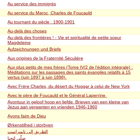
Au service des immigrés
Au service du Maroc, Charles de Foucauld
Au tournant du siècle : 1900-1901
Au-delà des choses
Au-delà des frontières ! - Vie et spiritualité de petite soeur
Magdeleine
Aufzeichnungen und Briefe
Aux origines de la Fraternité Séculière
Aux plus petits de mes frères (Tome IV/2 de l'édition intégrale) :
Méditations sur les passages des saints évangiles relatifs à 15
vertus (juin 1897 à juin 1898).
Avec Frère Charles, du désert du Hoggar à celui de New York
Avec le père de Foucauld et le Général Laperrine.
Avontuur in geloof hoop en liefde. Brieven van een kleine van
Jezus aan verwanten en vrienden 1946-1960
Ayons faim de Dieu
Ørkenstilhed i storbyen
الطريق إلى تامنراست
صلّي لتحيا