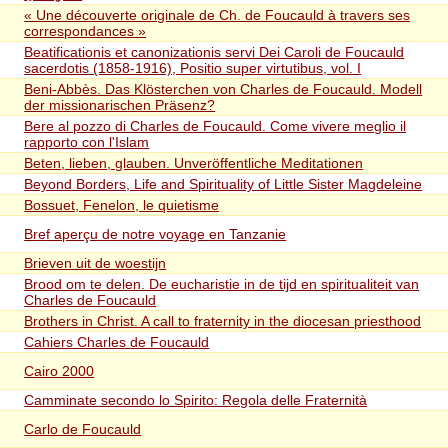
« Une découverte originale de Ch. de Foucauld à travers ses
correspondances »
Beatificationis et canonizationis servi Dei Caroli de Foucauld
sacerdotis (1858-1916), Positio super virtutibus, vol. I
Beni-Abbès. Das Klösterchen von Charles de Foucauld. Modell
der missionarischen Präsenz?
Bere al pozzo di Charles de Foucauld. Come vivere meglio il
rapporto con l'Islam
Beten, lieben, glauben. Unveröffentliche Meditationen
Beyond Borders, Life and Spirituality of Little Sister Magdeleine
Bossuet, Fenelon, le quietisme
Bref aperçu de notre voyage en Tanzanie
Brieven uit de woestijn
Brood om te delen. De eucharistie in de tijd en spiritualiteit van
Charles de Foucauld
Brothers in Christ. A call to fraternity in the diocesan priesthood
Cahiers Charles de Foucauld
Cairo 2000
Camminate secondo lo Spirito: Regola delle Fraternità
Carlo de Foucauld