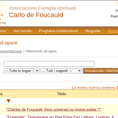
Associazione Famiglia spirituale
U
Carlo de Foucauld
Pass
ione
Nel mondo
Preghiera d'abbandono
Biografia
Docum
ad opere
ocumentazione
> Riferimenti ad opere
 :
La vostra ricerca contiene
ua
Titolo
"Charles de Foucauld, frère universel ou moine-soldat ?"
"Fraternité". Témoignage du Petit Frère Ean Latham, Londres, 4