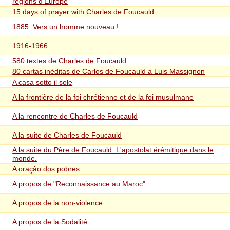
régions d'Europe
15 days of prayer with Charles de Foucauld
1885. Vers un homme nouveau !
1916-1966
580 textes de Charles de Foucauld
80 cartas inéditas de Carlos de Foucauld a Luis Massignon
A casa sotto il sole
A la frontière de la foi chrétienne et de la foi musulmane
A la rencontre de Charles de Foucauld
A la suite de Charles de Foucauld
A la suite du Père de Foucauld. L'apostolat érémitique dans le
monde.
A oraçâo dos pobres
A propos de "Reconnaissance au Maroc"
A propos de la non-violence
A propos de la Sodalité