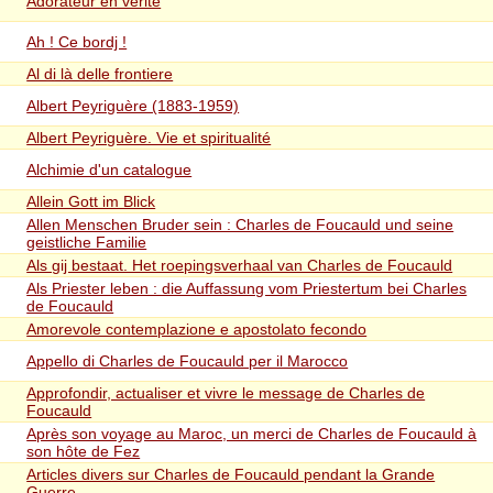
Adorateur en vérité
Ah ! Ce bordj !
Al di là delle frontiere
Albert Peyriguère (1883-1959)
Albert Peyriguère. Vie et spiritualité
Alchimie d'un catalogue
Allein Gott im Blick
Allen Menschen Bruder sein : Charles de Foucauld und seine
geistliche Familie
Als gij bestaat. Het roepingsverhaal van Charles de Foucauld
Als Priester leben : die Auffassung vom Priestertum bei Charles
de Foucauld
Amorevole contemplazione e apostolato fecondo
Appello di Charles de Foucauld per il Marocco
Approfondir, actualiser et vivre le message de Charles de
Foucauld
Après son voyage au Maroc, un merci de Charles de Foucauld à
son hôte de Fez
Articles divers sur Charles de Foucauld pendant la Grande
Guerre