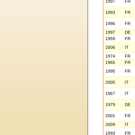
1997
FR
1993
FR
1990
FR
1997
DE
1959
FR
2006
IT
1974
FR
1965
FR
1995
FR
2005
IT
1967
IT
1979
DE
2001
FR
2009
IT
1993
FR