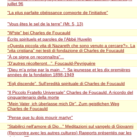
juillet 96
"La plus parfaite obéissance comporte de l'initiative"
"Vous êtes le sel de la terre" (Mt. 5, 13)
"W³ste" bei Charles de Foucauld
Écrits spirituels et paroles de l'Abbé Huvelin
«Questa piccola vita di Nazareth che sono venuto a cercare?». La
"vita cristiana" nei testi di fondazione di Charles de Foucauld
"À ce signe on reconnaîtra"...
"D'autres récolteront...". Foucauld-Peyriguère
"Dieu m'a prise par la main...". Sa jeunesse et les dix premières
années de la fondation 1898-1949
"Egli discende". Sull'eredità spirituale di Charles de Foucauld
"Il Piccolo Fratello Universale" Charles de Foucauld. A ricordo del
cinquantenario della morte
"Mein Vater, ich überlasse mich Dir". Zum geistlichen Weg
Charles de Foucauld
"Pense que tu dois mourir martyr"
"Stabilirci nell'amore di Dio..." Meditazioni sul vangelo di Giovanni
(Rencontre avec les autres cultures) Rapports présentés par les