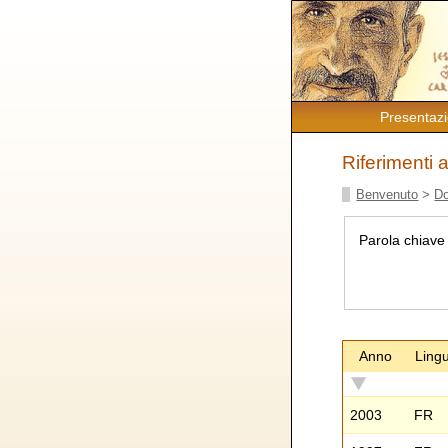
Presentaz
Riferimenti 
Benvenuto
>
D
Parola chiave
Anno
Ling
2003
FR