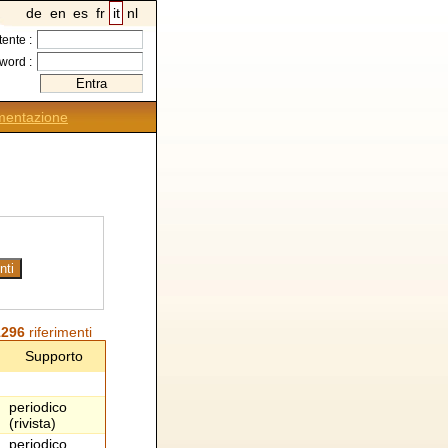
de
en
es
fr
it
nl
tente :
word :
entazione
1296
riferimenti
Supporto
periodico
(rivista)
periodico