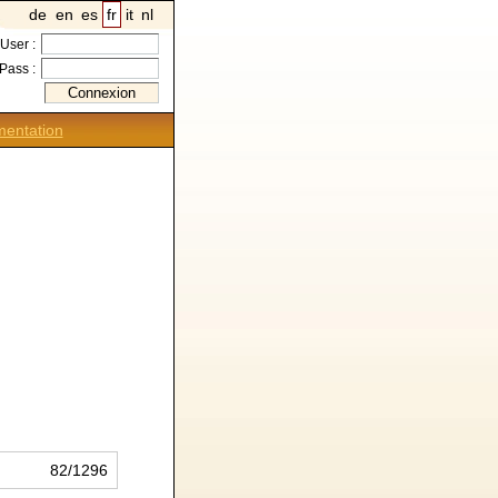
de
en
es
fr
it
nl
User :
Pass :
entation
82/1296