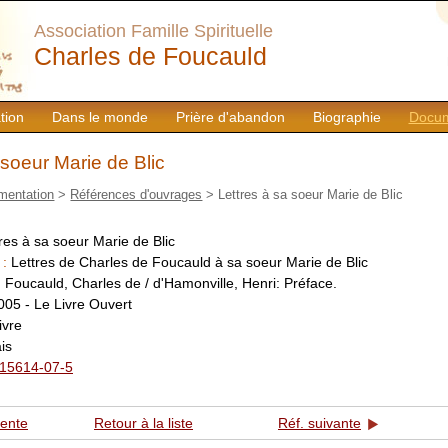
Association Famille Spirituelle
Charles de Foucauld
tion
Dans le monde
Prière d'abandon
Biographie
Docum
 soeur Marie de Blic
mentation
>
Références d'ouvrages
> Lettres à sa soeur Marie de Blic
res à sa soeur Marie de Blic
 :
Lettres de Charles de Foucauld à sa soeur Marie de Blic
:
Foucauld, Charles de / d'Hamonville, Henri: Préface.
005 - Le Livre Ouvert
livre
is
15614-07-5
dente
Retour à la liste
Réf. suivante