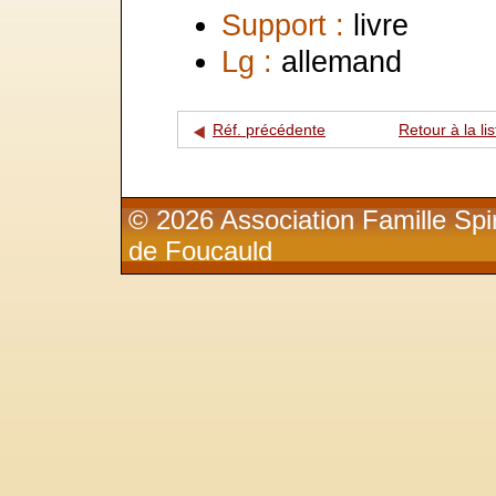
Support :
livre
Lg :
allemand
Réf. précédente
Retour à la lis
© 2026 Association Famille Spir
de Foucauld