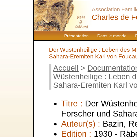
Association Famille
Charles de F
Présentation
Dans le monde
Der Wüstenheilige : Leben des 
Sahara-Eremiten Karl von Fouca
Accueil
>
Documentatio
Wüstenheilige : Leben 
Sahara-Eremiten Karl v
Titre :
Der Wüstenhei
Forscher und Sahar
Auteur(s) :
Bazin, R
Edition :
1930 - Räb