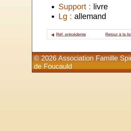
Support :
livre
Lg :
allemand
Réf. précédente
Retour à la lis
© 2026 Association Famille Spir
de Foucauld