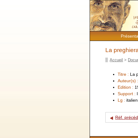
Présenta
La preghier
Accueil
>
Docu
Titre :
La 
Auteur(s) 
Edition :
1
Support :
Lg :
italien
Réf. précé