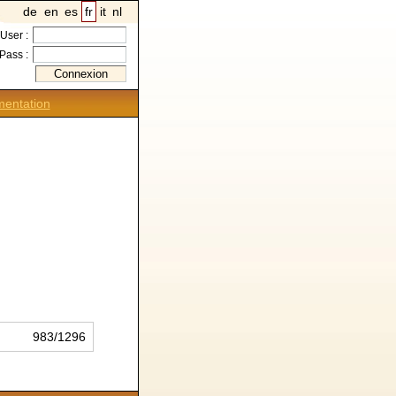
de
en
es
fr
it
nl
User :
Pass :
entation
983/1296