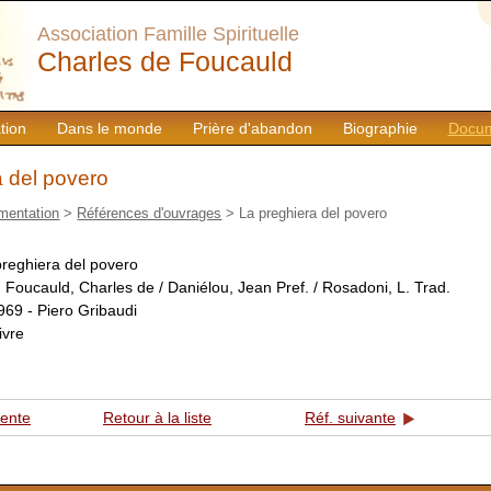
Association Famille Spirituelle
Charles de Foucauld
tion
Dans le monde
Prière d'abandon
Biographie
Docum
a del povero
mentation
>
Références d'ouvrages
> La preghiera del povero
preghiera del povero
:
Foucauld, Charles de / Daniélou, Jean Pref. / Rosadoni, L. Trad.
969 - Piero Gribaudi
livre
dente
Retour à la liste
Réf. suivante