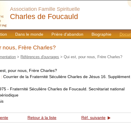
Association Famille Spirituelle
Charles de Foucauld
tion
Dans le monde
Prière d'abandon
Biographie
Docum
r nous, Frère Charles?
mentation
>
Références d'ouvrages
> Qui est, pour nous, Frère Charles?
est, pour nous, Frère Charles?
 :
Courrier de la Fraternité Séculière Charles de Jésus 16. Supplément
:
975 - Fraternité Séculière Charles de Foucauld. Secrétariat national
périodique
is
dente
Retour à la liste
Réf. suivante