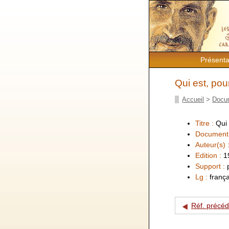
Présenta
Qui est, pou
Accueil
>
Docu
Titre :
Qui 
Document
Auteur(s) 
Edition :
1
Support :
Lg :
frança
Réf. précé