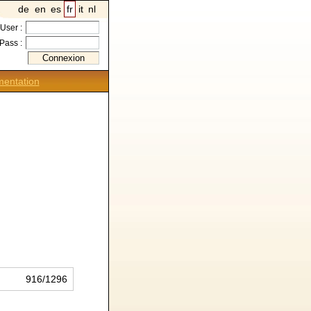
de
en
es
fr
it
nl
User :
Pass :
entation
916/1296