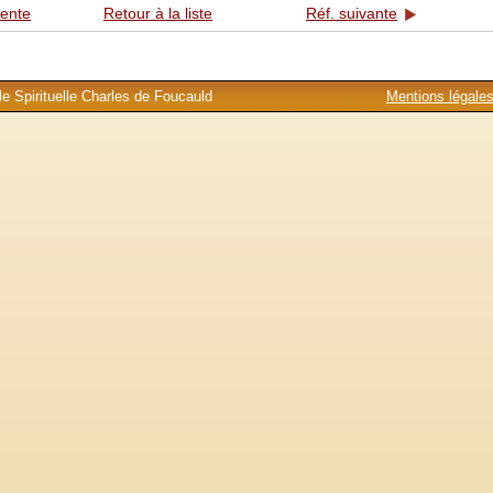
dente
Retour à la liste
Réf. suivante
e Spirituelle Charles de Foucauld
Mentions légale