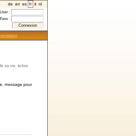
de
en
es
fr
it
nl
User :
Pass :
entation
de sa vie, échos
ge, message pour