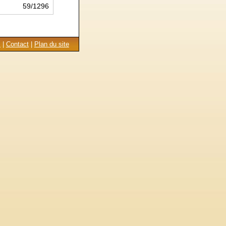
59/1296
s
|
Contact
|
Plan du site