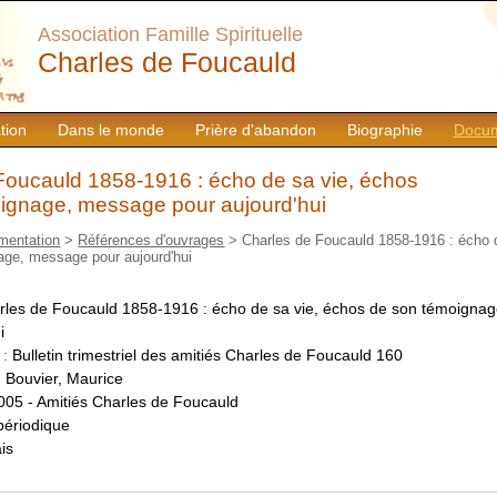
Association Famille Spirituelle
Charles de Foucauld
tion
Dans le monde
Prière d'abandon
Biographie
Docum
Foucauld 1858-1916 : écho de sa vie, échos
ignage, message pour aujourd'hui
mentation
>
Références d'ouvrages
> Charles de Foucauld 1858-1916 : écho 
age, message pour aujourd'hui
rles de Foucauld 1858-1916 : écho de sa vie, échos de son témoigna
i
 :
Bulletin trimestriel des amitiés Charles de Foucauld 160
:
Bouvier, Maurice
005 - Amitiés Charles de Foucauld
périodique
is