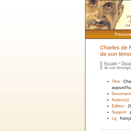
Présenta
Charles de 
de son témo
Accueil
>
Docu
de son témoign
Titre :
Cha
aujourd'hu
Document
Auteur(s) 
Edition :
2
Support :
Lg :
frança