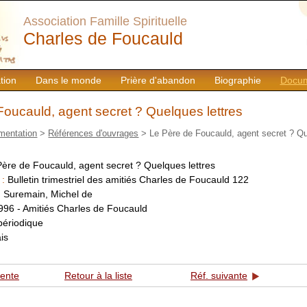
Association Famille Spirituelle
Charles de Foucauld
tion
Dans le monde
Prière d'abandon
Biographie
Docum
Foucauld, agent secret ? Quelques lettres
mentation
>
Références d'ouvrages
> Le Père de Foucauld, agent secret ? Qu
Père de Foucauld, agent secret ? Quelques lettres
 :
Bulletin trimestriel des amitiés Charles de Foucauld 122
:
Suremain, Michel de
996 - Amitiés Charles de Foucauld
périodique
is
dente
Retour à la liste
Réf. suivante