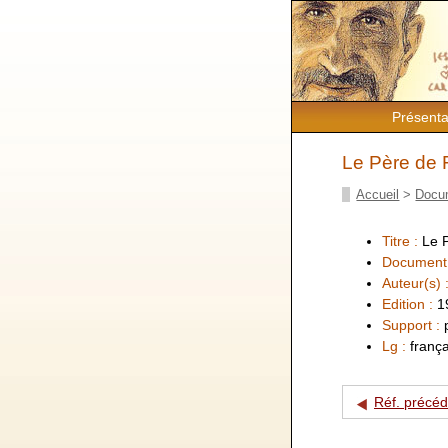
Présenta
Le Père de 
Accueil
>
Docu
Titre :
Le 
Document
Auteur(s) 
Edition :
1
Support :
Lg :
frança
Réf. précé