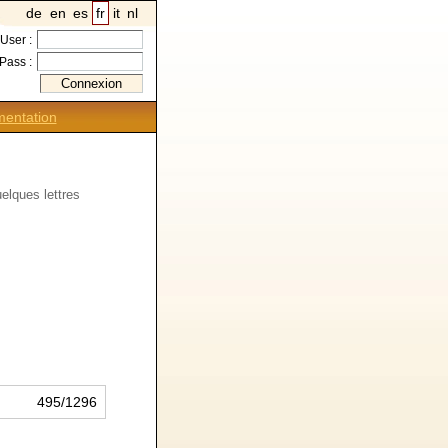
de
en
es
fr
it
nl
User :
Pass :
entation
elques lettres
495/1296