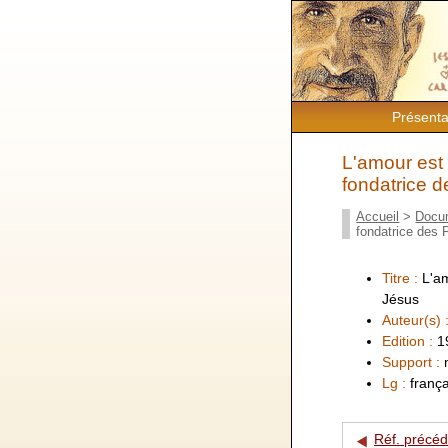
Présenta
L'amour est 
fondatrice 
Accueil
>
Docu
fondatrice des 
Titre :
L'am
Jésus
Auteur(s) 
Edition :
1
Support :
Lg :
frança
Réf. précé