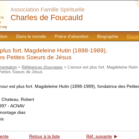
Association Famille Spirituelle
Charles de Foucauld
tion
Dans le monde
Prière d'abandon
Biographie
Docum
plus fort. Magdeleine Hutin (1898-1989),
des Petites Soeurs de Jésus
mentation
>
Références d'ouvrages
> L'amour est plus fort. Magdeleine Hutin
Petites Soeurs de Jésus
our est plus fort. Magdeleine Hutin (1898-1989), fondatrice des Petit
:
Chateau, Robert
997 - ACNAV
montage dias
is
dente
Retour à la liste
Réf. suivante