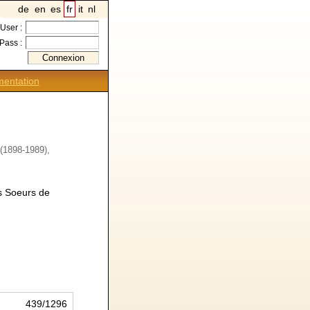
de
en
es
fr
it
nl
User :
Pass :
entation
 (1898-1989),
es Soeurs de
439/1296