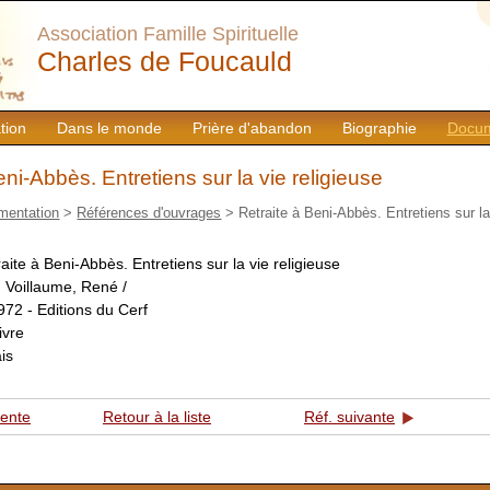
Association Famille Spirituelle
Charles de Foucauld
tion
Dans le monde
Prière d'abandon
Biographie
Docum
eni-Abbès. Entretiens sur la vie religieuse
mentation
>
Références d'ouvrages
> Retraite à Beni-Abbès. Entretiens sur la
aite à Beni-Abbès. Entretiens sur la vie religieuse
:
Voillaume, René /
972 - Editions du Cerf
livre
is
dente
Retour à la liste
Réf. suivante