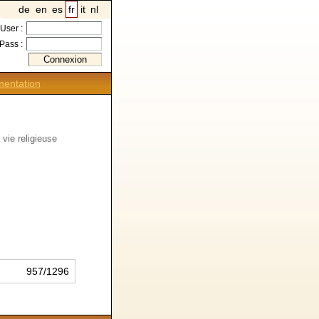
de
en
es
fr
it
nl
User :
Pass :
entation
 vie religieuse
957/1296