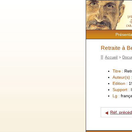
Présenta
Retraite à B
Accueil
>
Docu
Titre :
Retr
Auteur(s) 
Edition :
1
Support :
Lg :
frança
Réf. précé