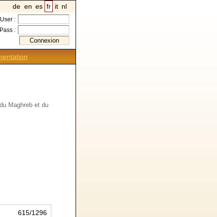
de
en
es
fr
it
nl
User :
Pass :
entation
 du Maghreb et du
615/1296