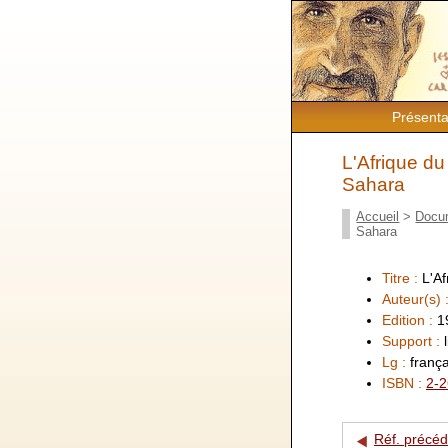
Présenta
L'Afrique du
Sahara
Accueil
>
Docu
Sahara
Titre :
L'A
Auteur(s) 
Edition :
1
Support :
Lg :
frança
ISBN :
2-2
Réf. précé