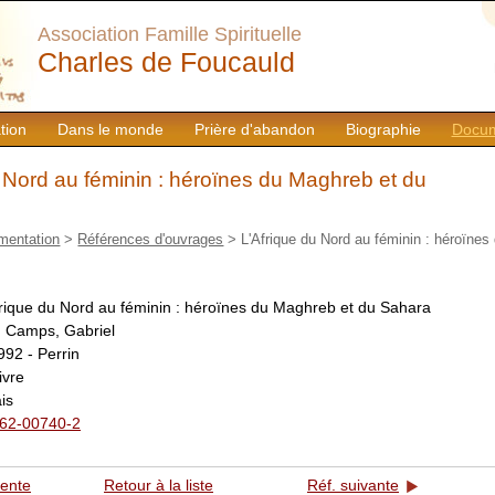
Association Famille Spirituelle
Charles de Foucauld
tion
Dans le monde
Prière d'abandon
Biographie
Docum
 Nord au féminin : héroïnes du Maghreb et du
mentation
>
Références d'ouvrages
> L'Afrique du Nord au féminin : héroïnes
frique du Nord au féminin : héroïnes du Maghreb et du Sahara
:
Camps, Gabriel
992 - Perrin
livre
is
62-00740-2
dente
Retour à la liste
Réf. suivante