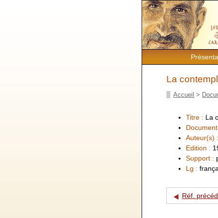
Présenta
La contempla
Accueil
>
Docu
Titre :
La c
Document
Auteur(s) 
Edition :
1
Support :
Lg :
frança
Réf. précé