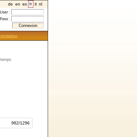
de
en
es
fr
it
nl
User :
Pass :
entation
e temps
982/1296