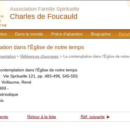
Association Famille Spirituelle
Charles de Foucauld
tion
Dans le monde
Prière d'abandon
Biographie
Docum
tion dans l'Église de notre temps
mentation
>
Références d'ouvrages
> La contemplation dans l'Église de notr
ontemplation dans l'Église de notre temps
 :
Vie Sprituelle 121, pp. 483-496, 545-555
:
Voillaume, René
969 -
périodique
is
dente
Retour à la liste
Réf. suivante