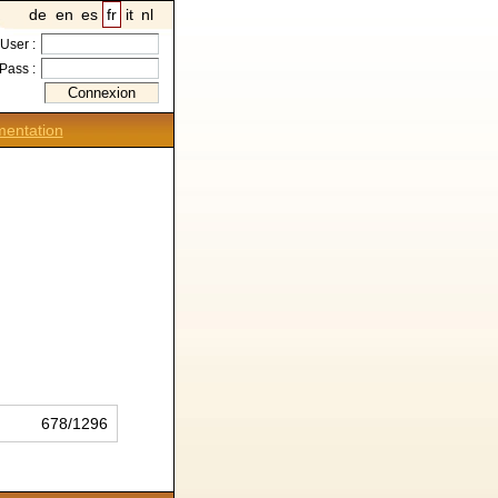
de
en
es
fr
it
nl
User :
Pass :
entation
678/1296