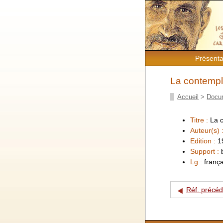
Présenta
La contempl
Accueil
>
Docu
Titre :
La 
Auteur(s) 
Edition :
1
Support :
Lg :
frança
Réf. précé