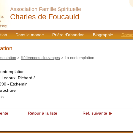
Association Famille Spirituelle
Charles de Foucauld
tion
Dans le monde
Prière d'abandon
Biographie
Docum
ation
mentation
>
Références d'ouvrages
> La contemplation
contemplation
:
Ledoux, Richard /
990 - Etchemin
brochure
is
dente
Retour à la liste
Réf. suivante