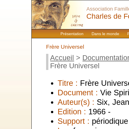
Association Famille
Charles de F
Présentation
Dans le monde
Frère Universel
Accueil
>
Documentatio
Frère Universel
Titre :
Frère Univers
Document :
Vie Spir
Auteur(s) :
Six, Jea
Edition :
1966 -
Support :
périodique