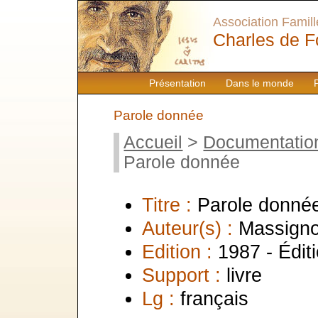
Association Famille
Charles de F
Présentation
Dans le monde
Parole donnée
Accueil
>
Documentatio
Parole donnée
Titre :
Parole donné
Auteur(s) :
Massigno
Edition :
1987 - Édit
Support :
livre
Lg :
français