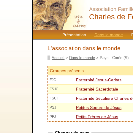
Association Famille
Charles de F
Présentation
Dans le monde
L'association dans le monde
Accueil
>
Dans le monde
> Pays : Corée (S)
Groupes présents :
Fraternité Jesus-Caritas
FJC
Fraternité Sacerdotale
FSJC
Fraternité Séculière Charles 
FSCF
Petites Soeurs de Jésus
PSJ
Petits Frères de Jésus
PFJ
Changer de pays